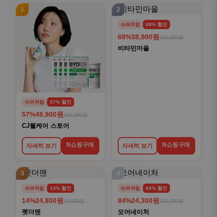
1
2
슈퍼적립
68% 할인
68%
38,900원
120,000원
비타민마을
슈퍼적립
57% 할인
57%
49,900원
116,000원
CJ웰케어 스토어
N쇼핑구매
N쇼핑구매
자세히 보기
자세히 보기
3
4
슈퍼적립
14% 할인
슈퍼적립
84% 할인
14%
24,800원
84%
24,300원
28,800원
150,000원
펫더맨
모어네이처