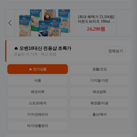
🔥 모밴10대산 전용샵 초특가
전체보기
오늘만 이 가격 · 재고 한정
🔥 인기상품
생활/건강
식품
디지털/가전
패션의류
패션잡화
스포츠/레저
화장품/미용
가구/인테리어
출산/육아
여가/생활편의