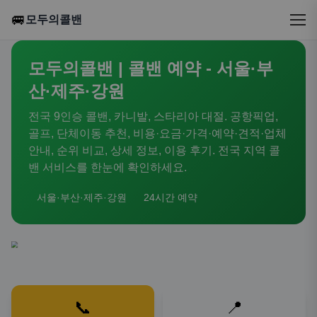
🚐
모두의콜밴
모두의콜밴 | 콜밴 예약 - 서울·부
산·제주·강원
전국 9인승 콜밴, 카니발, 스타리아 대절. 공항픽업,
골프, 단체이동 추천, 비용·요금·가격·예약·견적·업체
안내, 순위 비교, 상세 정보, 이용 후기. 전국 지역 콜
밴 서비스를 한눈에 확인하세요.
서울·부산·제주·강원
24시간 예약
📞
📍