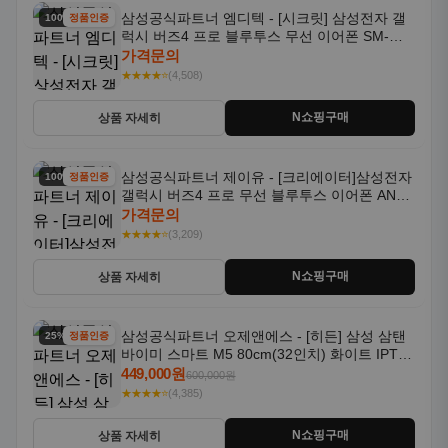
삼성공식파트너 엠디텍 - [시크릿] 삼성전자 갤
100% 할인
정품인증
럭시 버즈4 프로 블루투스 무선 이어폰 SM-
R640N
가격문의
★★★★⭐
(4,508)
N쇼핑구매
상품 자세히
삼성공식파트너 제이유 - [크리에이터]삼성전자
100% 할인
정품인증
갤럭시 버즈4 프로 무선 블루투스 이어폰 ANC
SM-R640N
가격문의
★★★★⭐
(3,209)
N쇼핑구매
상품 자세히
삼성공식파트너 오제앤에스 - [히든] 삼성 삼탠
25% 할인
정품인증
바이미 스마트 M5 80cm(32인치) 화이트 IPTV
OTT 패키지
449,000원
600,000원
★★★★⭐
(4,385)
N쇼핑구매
상품 자세히