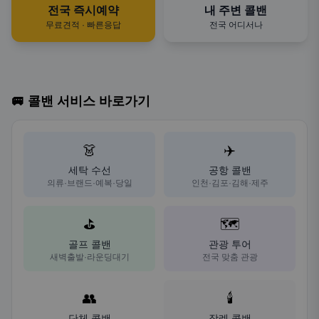
전국 즉시예약
내 주변 콜밴
무료견적 · 빠른응답
전국 어디서나
🚐 콜밴 서비스 바로가기
👗
✈️
세탁 수선
공항 콜밴
의류·브랜드·예복·당일
인천·김포·김해·제주
⛳
🗺️
골프 콜밴
관광 투어
새벽출발·라운딩대기
전국 맞춤 관광
👥
🕯️
단체 콜밴
장례 콜밴