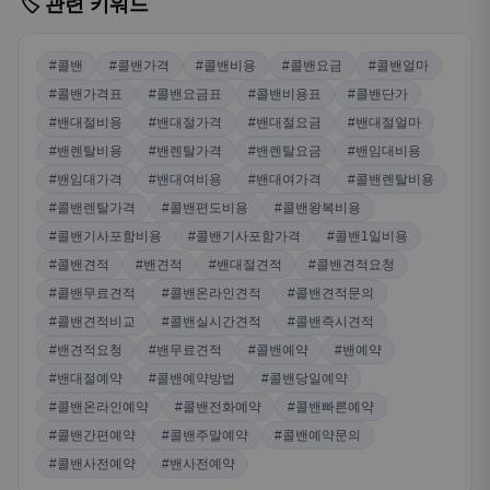
🏷️ 관련 키워드
#콜밴
#콜밴가격
#콜밴비용
#콜밴요금
#콜밴얼마
#콜밴가격표
#콜밴요금표
#콜밴비용표
#콜밴단가
#밴대절비용
#밴대절가격
#밴대절요금
#밴대절얼마
#밴렌탈비용
#밴렌탈가격
#밴렌탈요금
#밴임대비용
#밴임대가격
#밴대여비용
#밴대여가격
#콜밴렌탈비용
#콜밴렌탈가격
#콜밴편도비용
#콜밴왕복비용
#콜밴기사포함비용
#콜밴기사포함가격
#콜밴1일비용
#콜밴견적
#밴견적
#밴대절견적
#콜밴견적요청
#콜밴무료견적
#콜밴온라인견적
#콜밴견적문의
#콜밴견적비교
#콜밴실시간견적
#콜밴즉시견적
#밴견적요청
#밴무료견적
#콜밴예약
#밴예약
#밴대절예약
#콜밴예약방법
#콜밴당일예약
#콜밴온라인예약
#콜밴전화예약
#콜밴빠른예약
#콜밴간편예약
#콜밴주말예약
#콜밴예약문의
#콜밴사전예약
#밴사전예약