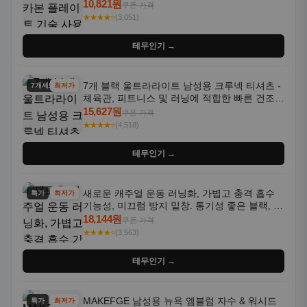
통기성 화이트-퍼플 그라데이션, 헬스, 트레이
10,821원
쿠폰 가격
닝 - 남성용, 여성용, 모든 계절에 적합
★★★★⭐
(3,051)
테무인기 →
7개 블랙 울트라라이트 남성용 크루넥 티셔츠 -
7개세트
최저가
체육관, 피트니스 및 러닝에 적합한 빠른 건조,
통기성 좋은 수분 흡수 반팔 운동복
15,627원
쿠폰 가격
★★★★⭐
(4,518)
테무인기 →
새로운 캐주얼 운동 러닝화, 가볍고 충격 흡수
특가
최저가
기능성, 미끄럼 방지 밑창. 통기성 좋은 블랙, 화
이트, 퍼플 그라데이션 색상
18,144원
쿠폰 가격
★★★★⭐
(3,563)
테무인기 →
MAKEFGE 남성용 뉴욕 엠블럼 자수 & 워시드
특가
최저가