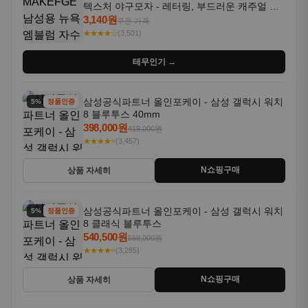
텍스처 야구모자 - 레터링, 부드러운 캐주얼 모
자, NYC 스타일
3,140원
쿠폰 가격
★★★★☆
(3,501)
테무인기 →
삼성공식파트너 올인포케이 - 삼성 갤럭시 워치
5% 할인
정품인증
8 블루투스 40mm
398,000원
419,000원
★★★★⭐
(3,457)
N쇼핑구매
상품 자세히
삼성공식파트너 올인포케이 - 삼성 갤럭시 워치
5% 할인
정품인증
8 클래식 블루투스
540,500원
569,000원
★★★★⭐
(3,285)
N쇼핑구매
상품 자세히