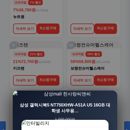
슈퍼적립
7% 할인
7%
38,780원
41,700원
뉴트원
N쇼핑구매
N쇼핑구매
자세히 보기
자세히 보기
9
10
슈퍼적립
21% 할인
슈퍼적립
59% 할인
21%
72,700원
59%
58,900원
92,000원
145,100원
키즈텐
보령컨슈머헬스케어
N쇼핑구매
N쇼핑구매
자세히 보기
자세히 보기
›
[3+1] 동국제약 마이핏 V 활성엽산 임신준비 임산
삼성 갤럭시북5 NT750XHW-A51A U5 16GB 대
부영양 30정, 4개
학생 사무용…
생활/건강
전체보기
1,999,000원
100,000원
카테고리 상품 더 보기
1,549,000원
31,900원
23%
68%