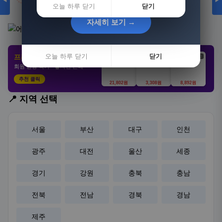
◀
▶
오늘 하루 닫기
닫기
자세히 보기 →
자세히 보기 →
오늘 하루 닫기
오늘 하루 닫기
닫기
닫기
프리미엄 제휴 사이트
광고
광고
광고
회원 전용 특가 · 놓치면 손해
추천 클릭
21,802원
3,308원
8,892원
📍 지역 선택
서울
부산
대구
인천
광주
대전
울산
세종
경기
강원
충북
충남
전북
전남
경북
경남
제주