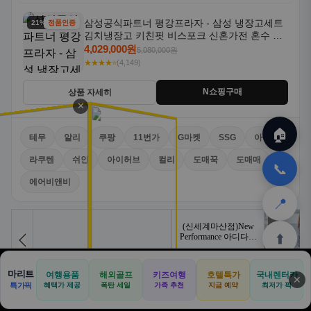
삼성공식파트너 평강프라자 - 삼성 냉장고세트
21% 할인
정품인증
김치냉장고 키친핏 비스포크 신혼가전 혼수 입
주가전 빌트인 화이트
4,029,000원
5,080,000원
★★★★⭐
(4,149)
N쇼핑구매
상품 자세히
✕
🏠
테무
알리
쿠팡
11번가
G마켓
SSG
아마존
라쿠텐
쉬인
아이허브
컬리
도매꾹
도매매
📞
에어비앤비
📍
⬆️
마리트
여행용품
해외골프
키즈여행
호텔특가
국내렌터카
✕
🏠
📝
💬
🚐
🛒
특가픽
혜택가 제공
폭탄 세일
가족 추천
지금 예약
최저가 픽
🏠
✈️
⛳
📋
🛒
🎁
🎯
제휴 광고
💼 입점문의
홈
공항
골프
견적
쿠팡
테무
홈
견적
커뮤니티
기사등록
아마존