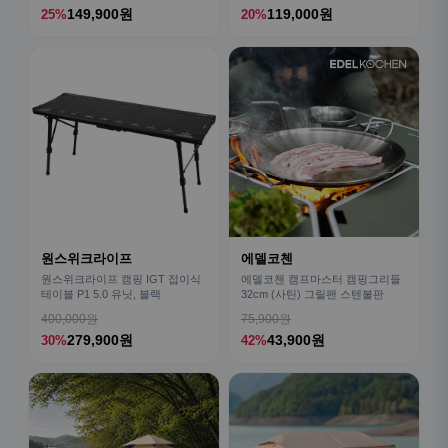
149,900원
119,000원
25%
20%
원스위크라이프
에델코첸
원스위크라이프 캠핑 IGT 접이식
에델코첸 캠프마스터 캠핑그리들
테이블 P1 5.0 유닛, 블랙
32cm (사틴) 그릴팬 스텐불판
400,000원
75,900원
279,900원
43,900원
30%
42%