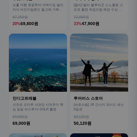
보홀 여행 호핑투어 어메이징 발리
[발리] 발리 블루라군 스노쿨링 고
카삭 버진아일랜드 돌고래 거북이
프로 촬영 픽업드랍 해양 수상 액
픽드랍 포함
티비티 체험 산호 열대어
87,250원
72,000원
69,800원
47,900원
20%
33%
인디고트래블
투어비스 스토어
삿포로 오타루 샤코탄 시마무이 핵
[바로사용] JR 간사이 와이드 패스
심 일일 버스투어/ DSLR 촬영
5일권
69,000원
50,120원
69,000원
50,120원