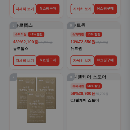
N쇼핑구매
N쇼핑구매
자세히 보기
자세히 보기
5
6
슈퍼적립
48% 할인
슈퍼적립
13% 할인
48%
62,100원
13%
72,550원
120,000원
83,400원
뉴로랩스
뉴트원
N쇼핑구매
N쇼핑구매
자세히 보기
자세히 보기
7
8
슈퍼적립
56% 할인
56%
28,900원
65,700원
CJ웰케어 스토어