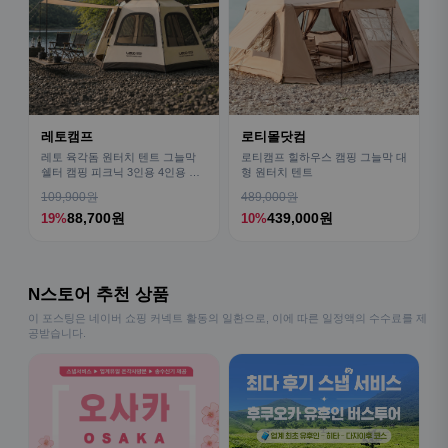
레토캠프
로티몰닷컴
레토 육각돔 원터치 텐트 그늘막
로티캠프 힐하우스 캠핑 그늘막 대
쉘터 캠핑 피크닉 3인용 4인용 패
형 원터치 텐트
밀리 LCE-OT02
109,900원
489,000원
88,700원
439,000원
19%
10%
N스토어 추천 상품
이 포스팅은 네이버 쇼핑 커넥트 활동의 일환으로, 이에 따른 일정액의 수수료를 제
공받습니다.