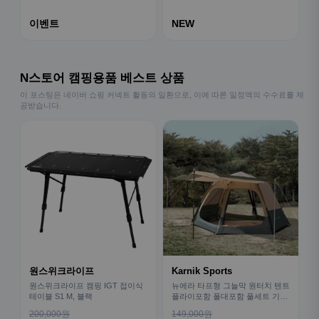
이벤트
NEW
N스토어 캠핑용품 베스트 상품
이 포스팅은 네이버 쇼핑 커넥트 활동의 일환으로, 이에 따른 일정액의 수수료를 제
공받습니다.
원스위크라이프
Karnik Sports
원스위크라이프 캠핑 IGT 접이식
뉴에라 타프형 그늘막 원터치 텐트
테이블 S1 M, 블랙
플라이포함 폴대포함 풀세트 기본
형
200,000원
149,000원