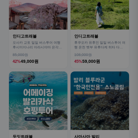
인디고트래블
인디고트래블
오사카 교토 일일 버스투어 여행
후쿠오카 유후인 일일 버스투어 여
후시미이나리 아라시야마 은각사
행 온천 벳부 유후다케 히타 다자
청수사 철학의길
이후
85,000원
108,000원
49,000원
59,000원
42%
45%
두잇트래블
사마사마 발리