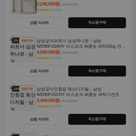
AF80F17D22WRS 기본설치포함
3,248,000원
4,290,000원
★★★★⭐
(3,191)
N쇼핑구매
상품 자세히
삼성공식파트너 삼성하나로 - 삼성
2% 할인
정품인증
WD90F25AHY 비스포크 AI콤보 세탁25kg 건조
18kg 자동문열림 1등급
4,099,000원
4,199,000원
★★★★⭐
(3,447)
N쇼핑구매
상품 자세히
삼성공식인증점 회산디지털 - 삼성
24% 할인
정품인증
WD90F25CHY 비스포크 AI콤보 세탁기건조기
일체형 25kg+18kg 1등급
3,449,000원
4,548,000원
★★★★⭐
(3,476)
N쇼핑구매
상품 자세히