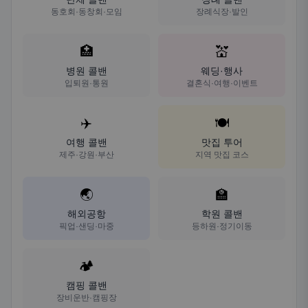
동호회·동창회·모임
장례식장·발인
🏥
💒
병원 콜밴
웨딩·행사
입퇴원·통원
결혼식·여행·이벤트
✈️
🍽️
여행 콜밴
맛집 투어
제주·강원·부산
지역 맛집 코스
🌏
🏫
해외공항
학원 콜밴
픽업·샌딩·마중
등하원·정기이동
🏕️
캠핑 콜밴
장비운반·캠핑장