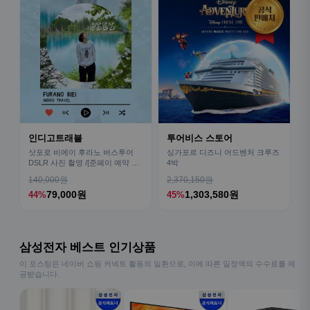
인디고트래블
투어비스 스토어
삿포로 비에이 후라노 버스투어
싱가포르 디즈니 어드벤처 크루즈
DSLR 사진 촬영 /[준페이 예약 식
4박
사]
140,000원
2,370,150원
79,000원
1,303,580원
44%
45%
삼성전자 베스트 인기상품
이 포스팅은 네이버 쇼핑 커넥트 활동의 일환으로, 이에 따른 일정액의 수수료를 제
공받습니다.