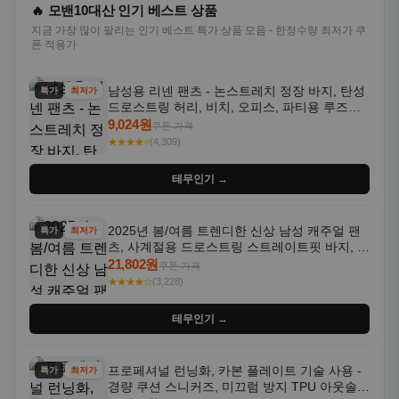
🔥 모밴10대산 인기 베스트 상품
지금 가장 많이 팔리는 인기 베스트 특가 상품 모음 - 한정수량 최저가 쿠
폰 적용가
남성용 리넨 팬츠 - 논스트레치 정장 바지, 탄성
특가
최저가
드로스트링 허리, 비치, 오피스, 파티용 루즈핏
트라우저 - 세탁기 사용 가능한 캐주얼 정장 의
9,024원
쿠폰 가격
상
★★★★⭐
(4,309)
테무인기 →
2025년 봄/여름 트렌디한 신상 남성 캐주얼 팬
특가
최저가
츠, 사계절용 드로스트링 스트레이트핏 바지, 한
국 스타일, 활용도 높은 아웃도어 및 정장용, 발
21,802원
쿠폰 가격
목 바지
★★★★☆
(3,228)
테무인기 →
프로페셔널 런닝화, 카본 플레이트 기술 사용 -
특가
최저가
경량 쿠션 스니커즈, 미끄럼 방지 TPU 아웃솔,