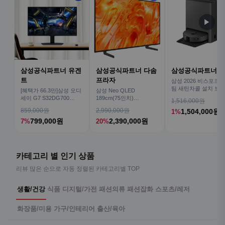
▶
삼성공식파트너 유겐
삼성공식파트너 다솜
삼성공식파트너 
트
프라자
삼성 2026 비스포크AI
팀 새틴차콜 설치 보안
[혜택가 66.3만]삼성 오디
삼성 Neo QLED
심 VR70F00AGH
세이 G7 S32DG700
189cm(75인치)
1,516,000원
80cm(32인치) 4K IPS
KQ75QNH70AFXKR AI
859,000원
2,990,000원
1,504,000원
1%
TV
799,000원
2,390,000원
7%
20%
카테고리 별 인기 상품
리뷰 많은 순으로 자동 정렬된 카테고리별 TOP
생활/건강
식품
디지털/가전
패션의류
패션잡화
스포츠/레저
화장품/미용
가구/인테리어
출산/육아