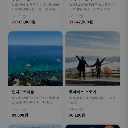
보홀 여행 호핑투어 어메이징 발리
[발리] 발리 블루라군 스노쿨링 고
카삭 버진아일랜드 돌고래 거북이
프로 촬영 픽업드랍 해양 수상 액
픽드랍 포함
티비티 체험 산호 열대어
87,250원
72,000원
69,800원
47,900원
20%
33%
인디고트래블
투어비스 스토어
삿포로 오타루 샤코탄 시마무이 핵
[바로사용] JR 간사이 와이드 패스
심 일일 버스투어/ DSLR 촬영
5일권
69,000원
50,120원
69,000원
50,120원