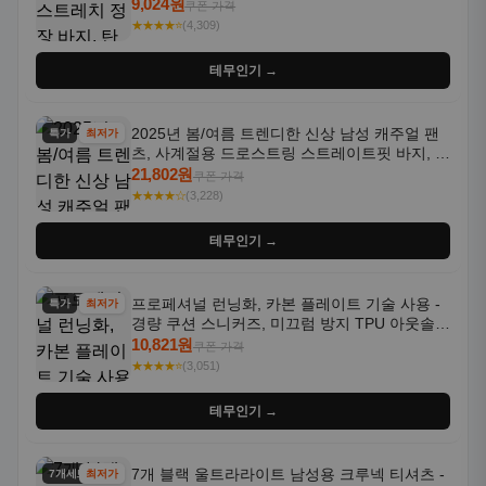
트라우저 - 세탁기 사용 가능한 캐주얼 정장 의
9,024원
쿠폰 가격
상
★★★★⭐
(4,309)
테무인기 →
2025년 봄/여름 트렌디한 신상 남성 캐주얼 팬
특가
최저가
츠, 사계절용 드로스트링 스트레이트핏 바지, 한
국 스타일, 활용도 높은 아웃도어 및 정장용, 발
21,802원
쿠폰 가격
목 바지
★★★★☆
(3,228)
테무인기 →
프로페셔널 런닝화, 카본 플레이트 기술 사용 -
특가
최저가
경량 쿠션 스니커즈, 미끄럼 방지 TPU 아웃솔,
통기성 화이트-퍼플 그라데이션, 헬스, 트레이
10,821원
쿠폰 가격
닝 - 남성용, 여성용, 모든 계절에 적합
★★★★⭐
(3,051)
테무인기 →
7개 블랙 울트라라이트 남성용 크루넥 티셔츠 -
7개세트
최저가