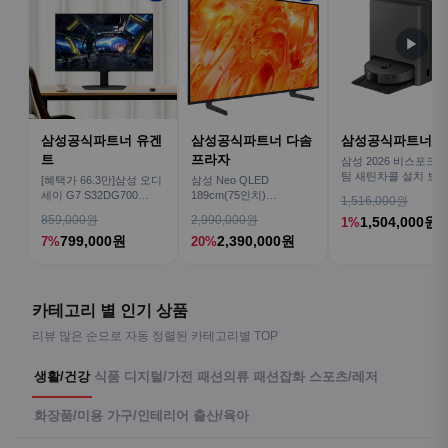
▶
삼성공식파트너 유겐
삼성공식파트너 다솜
삼성공식파트너 
트
프라자
삼성 2026 비스포크AI
팀 새틴차콜 설치 보안
[혜택가 66.3만]삼성 오디
삼성 Neo QLED
심 VR70F00AGH
세이 G7 S32DG700
189cm(75인치)
1,516,000원
80cm(32인치) 4K IPS
KQ75QNH70AFXKR AI
859,000원
2,990,000원
1,504,000원
1%
TV
799,000원
2,390,000원
7%
20%
카테고리 별 인기 상품
리뷰 많은 순으로 자동 정렬된 카테고리별 TOP
생활/건강
식품
디지털/가전
패션의류
패션잡화
스포츠/레저
화장품/미용
가구/인테리어
출산/육아