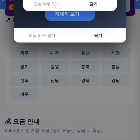
◀
▶
오늘 하루 닫기
닫기
추천 클릭
21,802원
3,308원
8,892원
자세히 보기 →
자세히 보기 →
📍 지역 선택
오늘 하루 닫기
오늘 하루 닫기
닫기
닫기
서울
부산
대구
인천
광주
대전
울산
세종
경기
강원
충북
충남
전북
전남
경북
경남
제주
💰 요금 안내
2026년 기준 예상 요금 (실제 요금은 상담 시 확정)