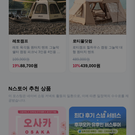
레토캠프
로티몰닷컴
레토 육각돔 원터치 텐트 그늘막
로티캠프 힐하우스 캠핑 그늘막 대
쉘터 캠핑 피크닉 3인용 4인용 패
형 원터치 텐트
밀리 LCE-OT02
109,900원
489,000원
88,700원
439,000원
19%
10%
N스토어 추천 상품
이 포스팅은 네이버 쇼핑 커넥트 활동의 일환으로, 이에 따른 일정액의 수수료를 제
공받습니다.