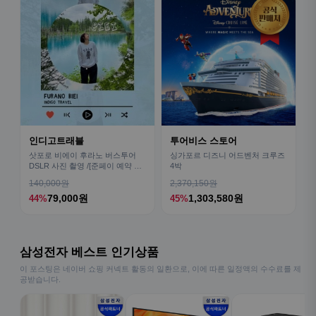
인디고트래블
투어비스 스토어
삿포로 비에이 후라노 버스투어
싱가포르 디즈니 어드벤처 크루즈
DSLR 사진 촬영 /[준페이 예약 식
4박
사]
140,000원
2,370,150원
79,000원
1,303,580원
44%
45%
삼성전자 베스트 인기상품
이 포스팅은 네이버 쇼핑 커넥트 활동의 일환으로, 이에 따른 일정액의 수수료를 제
공받습니다.