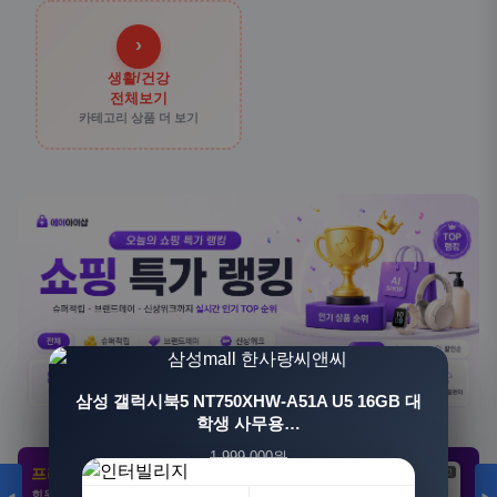
›
생활/건강
전체보기
카테고리 상품 더 보기
[3+1] 동국제약 마이핏 V 활성엽산 임신준비 임산
삼성 갤럭시북5 NT750XHW-A51A U5 16GB 대
부영양 30정, 4개
학생 사무용…
1,999,000원
100,000원
프리미엄 제휴 사이트
광고
광고
광고
1,549,000원
31,900원
회원 전용 특가 · 놓치면 손해
23%
68%