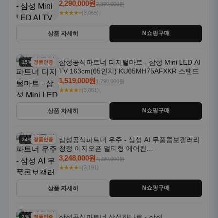
2,290,000원
2,390,000원
★★★★⭐
(3,065)
N쇼핑구매
상품 자세히
삼성공식파트너 디지털마트 - 삼성 Mini LED AI
15% 할인
정품인증
TV 163cm(65인치) KU65MH75AFXKR 스탠드
1,519,000원
1,790,000원
★★★★⭐
(3,061)
N쇼핑구매
상품 자세히
삼성공식파트너 우주 - 삼성 AI 무풍콤보갤러리
24% 할인
정품인증
청정 이지오픈 멀티형 에어컨
AF80F17D22WRS 기본설치포함
3,248,000원
4,290,000원
★★★★⭐
(3,191)
N쇼핑구매
상품 자세히
삼성공식파트너 삼성하나로 - 삼성
2% 할인
정품인증