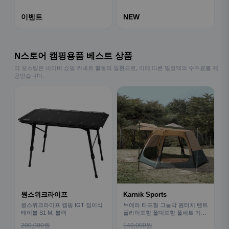
이벤트
NEW
N스토어 캠핑용품 베스트 상품
이 포스팅은 네이버 쇼핑 커넥트 활동의 일환으로, 이에 따른 일정액의 수수료를 제
공받습니다.
원스위크라이프
Karnik Sports
원스위크라이프 캠핑 IGT 접이식
뉴에라 타프형 그늘막 원터치 텐트
테이블 S1 M, 블랙
플라이포함 폴대포함 풀세트 기본
형
200,000원
149,000원