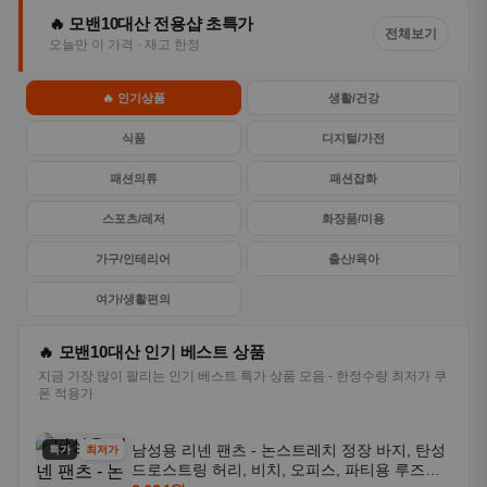
🔥 모밴10대산 전용샵 초특가
전체보기
오늘만 이 가격 · 재고 한정
🔥 인기상품
생활/건강
식품
디지털/가전
패션의류
패션잡화
스포츠/레저
화장품/미용
가구/인테리어
출산/육아
여가/생활편의
🔥 모밴10대산 인기 베스트 상품
지금 가장 많이 팔리는 인기 베스트 특가 상품 모음 - 한정수량 최저가 쿠
폰 적용가
남성용 리넨 팬츠 - 논스트레치 정장 바지, 탄성
특가
최저가
드로스트링 허리, 비치, 오피스, 파티용 루즈핏