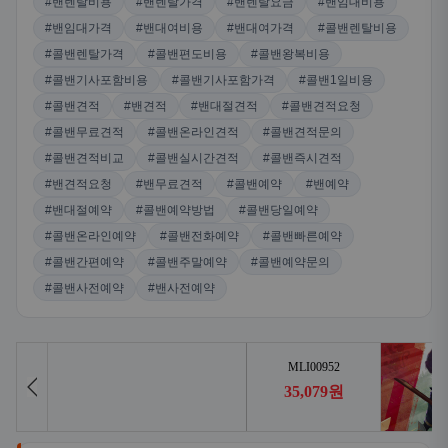
#밴렌탈비용
#밴렌탈가격
#밴렌탈요금
#밴임대비용
#밴임대가격
#밴대여비용
#밴대여가격
#콜밴렌탈비용
#콜밴렌탈가격
#콜밴편도비용
#콜밴왕복비용
#콜밴기사포함비용
#콜밴기사포함가격
#콜밴1일비용
#콜밴견적
#밴견적
#밴대절견적
#콜밴견적요청
#콜밴무료견적
#콜밴온라인견적
#콜밴견적문의
#콜밴견적비교
#콜밴실시간견적
#콜밴즉시견적
#밴견적요청
#밴무료견적
#콜밴예약
#밴예약
#밴대절예약
#콜밴예약방법
#콜밴당일예약
#콜밴온라인예약
#콜밴전화예약
#콜밴빠른예약
#콜밴간편예약
#콜밴주말예약
#콜밴예약문의
#콜밴사전예약
#밴사전예약