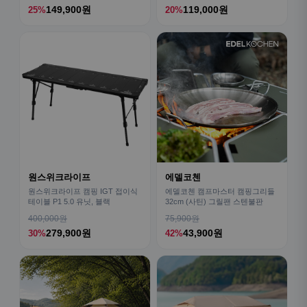
149,900원
119,000원
25%
20%
원스위크라이프
에델코첸
원스위크라이프 캠핑 IGT 접이식
에델코첸 캠프마스터 캠핑그리들
테이블 P1 5.0 유닛, 블랙
32cm (사틴) 그릴팬 스텐불판
400,000원
75,900원
279,900원
43,900원
30%
42%