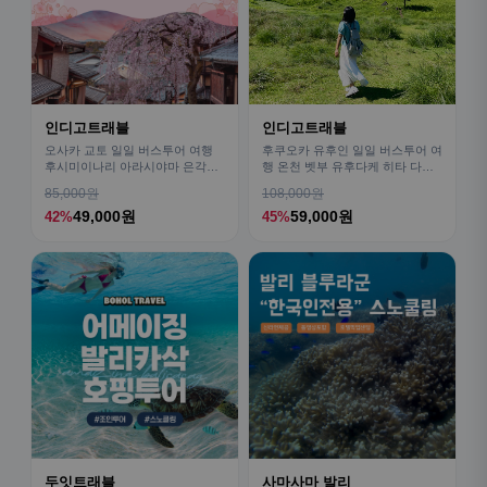
인디고트래블
인디고트래블
오사카 교토 일일 버스투어 여행
후쿠오카 유후인 일일 버스투어 여
후시미이나리 아라시야마 은각사
행 온천 벳부 유후다케 히타 다자
청수사 철학의길
이후
85,000원
108,000원
49,000원
59,000원
42%
45%
두잇트래블
사마사마 발리