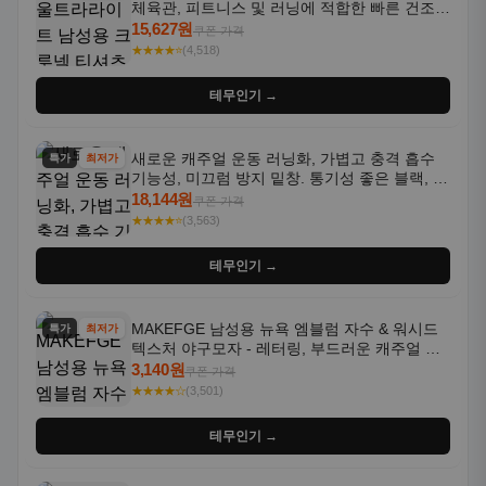
체육관, 피트니스 및 러닝에 적합한 빠른 건조,
통기성 좋은 수분 흡수 반팔 운동복
15,627원
쿠폰 가격
★★★★⭐
(4,518)
테무인기 →
새로운 캐주얼 운동 러닝화, 가볍고 충격 흡수
특가
최저가
기능성, 미끄럼 방지 밑창. 통기성 좋은 블랙, 화
이트, 퍼플 그라데이션 색상
18,144원
쿠폰 가격
★★★★⭐
(3,563)
테무인기 →
MAKEFGE 남성용 뉴욕 엠블럼 자수 & 워시드
특가
최저가
텍스처 야구모자 - 레터링, 부드러운 캐주얼 모
자, NYC 스타일
3,140원
쿠폰 가격
★★★★☆
(3,501)
테무인기 →