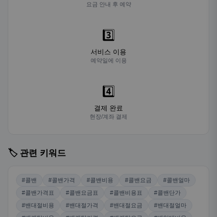
요금 안내 후 예약
3️⃣
서비스 이용
예약일에 이용
4️⃣
결제 완료
현장/계좌 결제
🏷️ 관련 키워드
#콜밴
#콜밴가격
#콜밴비용
#콜밴요금
#콜밴얼마
#콜밴가격표
#콜밴요금표
#콜밴비용표
#콜밴단가
#밴대절비용
#밴대절가격
#밴대절요금
#밴대절얼마