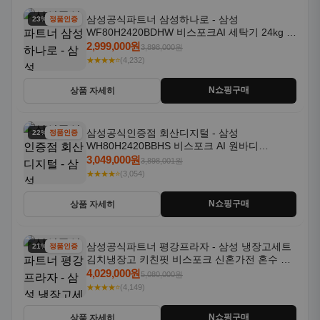
삼성공식파트너 삼성하나로 - 삼성
23% 할인
정품인증
WF80H2420BDHW 비스포크AI 세탁기 24kg 건
조기 20kg 세제자동투입
2,999,000원
3,898,000원
★★★★⭐
(4,232)
N쇼핑구매
상품 자세히
삼성공식인증점 회산디지털 - 삼성
22% 할인
정품인증
WH80H2420BBHS 비스포크 AI 원바디
24kg+20kg 세제자동투입 1등급
3,049,000원
3,898,001원
★★★★⭐
(3,054)
N쇼핑구매
상품 자세히
삼성공식파트너 평강프라자 - 삼성 냉장고세트
21% 할인
정품인증
김치냉장고 키친핏 비스포크 신혼가전 혼수 입
주가전 빌트인 화이트
4,029,000원
5,080,000원
★★★★⭐
(4,149)
N쇼핑구매
상품 자세히