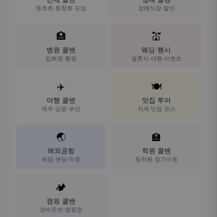
동호회·동창회·모임
장례식장·발인
🏥
💒
병원 콜밴
웨딩·행사
입퇴원·통원
결혼식·여행·이벤트
✈️
🍽️
여행 콜밴
맛집 투어
제주·강원·부산
지역 맛집 코스
🌏
🏫
해외공항
학원 콜밴
픽업·샌딩·마중
등하원·정기이동
🏕️
캠핑 콜밴
장비운반·캠핑장