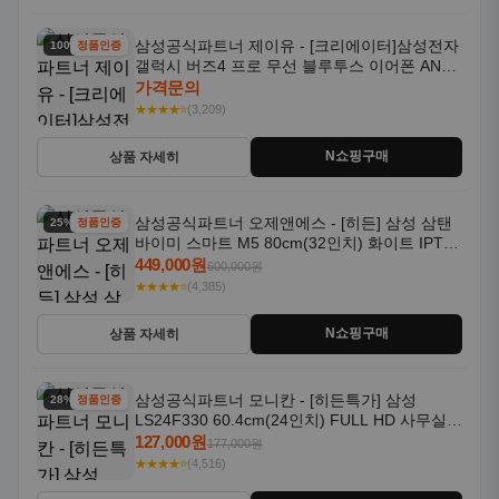
삼성공식파트너 제이유 - [크리에이터]삼성전자
100% 할인
정품인증
갤럭시 버즈4 프로 무선 블루투스 이어폰 ANC
SM-R640N
가격문의
★★★★⭐
(3,209)
N쇼핑구매
상품 자세히
삼성공식파트너 오제앤에스 - [히든] 삼성 삼탠
25% 할인
정품인증
바이미 스마트 M5 80cm(32인치) 화이트 IPTV
OTT 패키지
449,000원
600,000원
★★★★⭐
(4,385)
N쇼핑구매
상품 자세히
삼성공식파트너 모니칸 - [히든특가] 삼성
28% 할인
정품인증
LS24F330 60.4cm(24인치) FULL HD 사무실/
컴퓨터 모니터
127,000원
177,000원
★★★★⭐
(4,516)