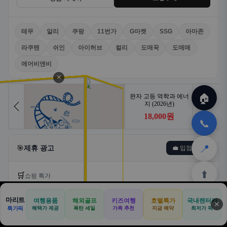
테무
알리
쿠팡
11번가
G마켓
SSG
아마존
라쿠텐
쉬인
아이허브
컬리
도매꾹
도매매
에어비앤비
✕
🏠
📞
📍
🎯
제휴 광고
💼 입점문의
⬆️
🛒
쇼핑 특가
마리트
여행용품
해외골프
키즈여행
호텔특가
국내렌터카
🛒
📦
🎁
✕
🏠
📝
💬
🚐
🛒
특가픽
혜택가 제공
폭탄 세일
가족 추천
지금 예약
최저가 픽
🏠
✈️
⛳
📋
🛒
🎁
홈
공항
골프
견적
쿠팡
테무
홈
견적
커뮤니티
기사등록
아마존
쿠팡
알리익스프레스
테무