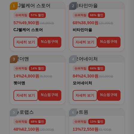
1
2
슈퍼적립
57% 할인
슈퍼적립
68% 할인
57%
49,900원
68%
38,900원
116,000원
120,000원
CJ웰케어 스토어
비타민마을
N쇼핑구매
N쇼핑구매
자세히 보기
자세히 보기
3
4
슈퍼적립
14% 할인
슈퍼적립
84% 할인
14%
24,800원
84%
24,300원
28,800원
150,000원
펫더맨
모어네이처
N쇼핑구매
N쇼핑구매
자세히 보기
자세히 보기
5
6
슈퍼적립
48% 할인
슈퍼적립
13% 할인
48%
62,100원
13%
72,550원
120,000원
83,400원