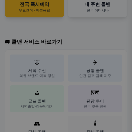
전국 즉시예약
내 주변 콜밴
무료견적 · 빠른응답
전국 어디서나
🚐 콜밴 서비스 바로가기
👗
✈️
세탁 수선
공항 콜밴
의류·브랜드·예복·당일
인천·김포·김해·제주
⛳
🗺️
골프 콜밴
관광 투어
새벽출발·라운딩대기
전국 맞춤 관광
👥
🕯️
단체 콜밴
장례 콜밴