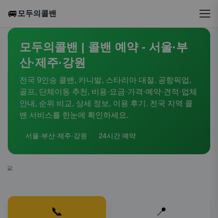
🚐
모두의콜밴
모두의콜밴 | 콜밴 예약 - 서울·부
산·제주·강원
전국 9인승 콜밴, 카니발, 스타리아 대절. 공항픽업,
골프, 단체이동 추천, 비용·요금·가격·예약·견적·업체
안내, 순위 비교, 상세 정보, 이용 후기. 전국 지역 콜
밴 서비스를 한눈에 확인하세요.
서울·부산·제주·강원
24시간 예약
📞
📍