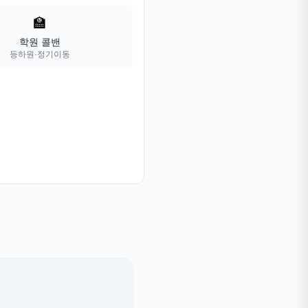
🏫
학원 콜밴
등하원·정기이동