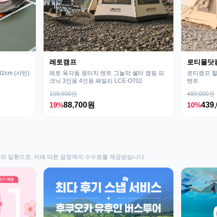
레토캠프
로티몰닷
cm (사틴)
레토 육각돔 원터치 텐트 그늘막 쉘터 캠핑 피
로티캠프 힐
크닉 3인용 4인용 패밀리 LCE-OT02
텐트
109,900원
489,000원
19%
88,700원
10%
439
동의 일환으로, 이에 따른 일정액의 수수료를 제공받습니다.