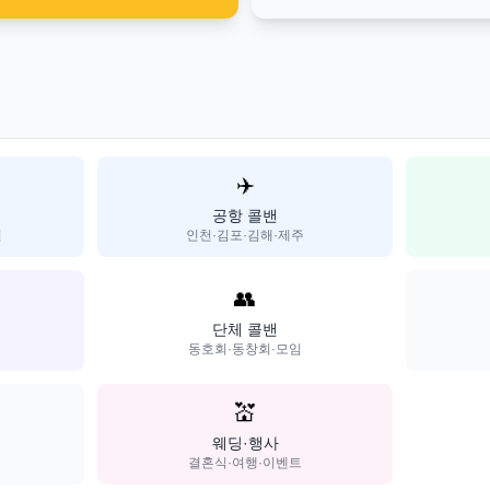
✈️
공항 콜밴
일
인천·김포·김해·제주
👥
단체 콜밴
동호회·동창회·모임
💒
웨딩·행사
결혼식·여행·이벤트