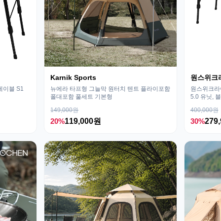
Karnik Sports
원스위크
테이블 S1
뉴에라 타프형 그늘막 원터치 텐트 플라이포함
원스위크라이
폴대포함 풀세트 기본형
5.0 유닛, 
149,000원
400,000원
20%
119,000원
30%
279