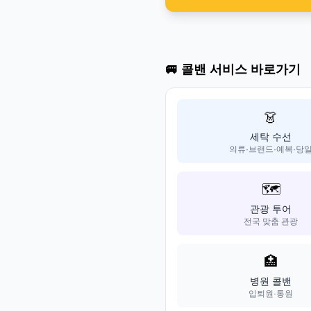
🚐 콜밴 서비스 바로가기
👗
세탁 수선
의류·브랜드·예복·당
🗺️
관광 투어
전국 맞춤 관광
🏥
병원 콜밴
입퇴원·통원