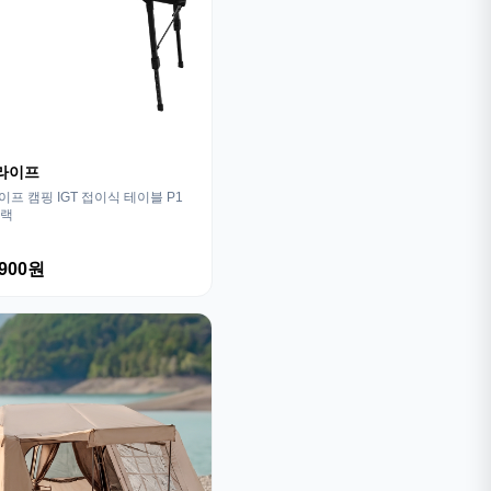
라이프
프 캠핑 IGT 접이식 테이블 P1
블랙
,900원