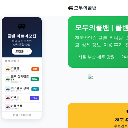
🚐
모두의콜밴
🚐
모두의콜밴 | 콜밴
콜밴 파트너모집
전국 9인승 콜밴, 카니발,
전국 콜밴 최저가
교, 상세 정보, 이용 후기
단체·공항·관광
모집중. →
서울·부산·제주·강원
24
협력 파트너
카슐랭
🚗
HOT
렌트카/리스
원픽 장기렌트
🚗
카
NEW
렌트카/리스
리스렌트 성지
🚗
추천
렌트카/리스
카페인
🚗
FREE
렌트카/리스
카플랫폼
🚗
렌트카/리스
협력 / 기타문의
전국 
무료견적 