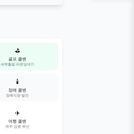
⛳
골프 콜밴
새벽출발·라운딩대기
🕯️
장례 콜밴
장례식장·발인
✈️
여행 콜밴
제주·강원·부산