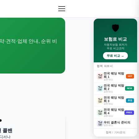
🛡️
보험료 비교
약·견적·업체 안내, 순위 비
자동차보험 최저가
무료 비교견적
무료 비교 →
협력 파트너
전국 웨딩 박람
💒
회 1
HOT
결혼/웨딩
전국 웨딩 박람
💒
회 2
NEW
결혼/웨딩
전국 웨딩 박람
💒
회 3
추천
결혼/웨딩
전국 웨딩 박람
💒
회 4
FREE
결혼/웨딩

우리 결혼식 준비의
💒
결혼/웨딩
변 콜밴
협력 / 기타문의
어디서나