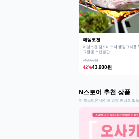
에델코첸
에델코첸 캠프마스터 캠핑그리들 32
그릴팬 스텐불판
75,900원
42%
43,900원
N스토어 추천 상품
이 포스팅은 네이버 쇼핑 커넥트 활